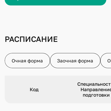
РАСПИСАНИЕ
Очная форма
Заочная форма
О
Специальност
Код
Направлени
подготовки