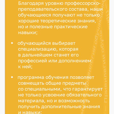
Привилегии обучающимся — Привилегии обучающимся — Привилегии обучающимся —
Привилегии обучающимся — Привилегии обучающимся — Привилегии обучающимся — Привилегии обучающимся — 
Благодаря уровню профессорско-
преподавательского состава, наши
обучающиеся получают не только
хорошие теоретические знания,
но и полезные практические
навыки;
обучающийся выбирает
специализацию, которая
в дальнейшем станет его
профессией или дополнением
к ней;
программа обучения позволяет
совмещать общие предметы
со специальными, что гарантирует
не только усвоение обязательного
материала, но и возможность
получить дополнительные знания
и навыки;