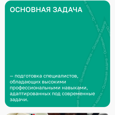
Основная задача — Основная задача — Основная задача — Основная задача — Основная задача —
ОСНОВНАЯ ЗАДАЧА
Основная задача — Основная задача — Основная задача — Основная задача — Основная задача — Основная за
— подготовка специалистов,
обладающих высокими
профессиональными навыками,
адаптированных под современные
задачи.