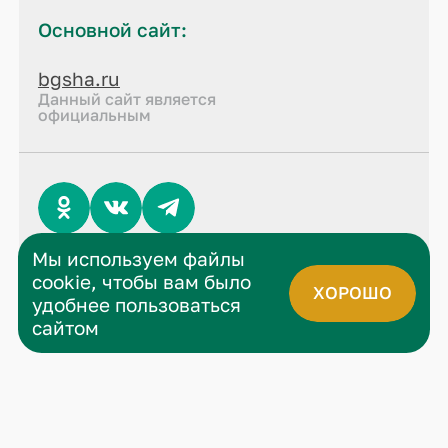
Основной сайт:
bgsha.ru
Данный сайт является
официальным
Мы используем файлы
© 2026 все права защищены
cookie, чтобы вам было
Политика конфиденциальности
ХОРОШО
удобнее пользоваться
сайтом