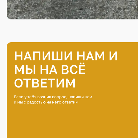
НАПИШИ НАМ И
МЫ НА ВСЁ
ОТВЕТИМ
Если у тебя возник вопрос, напиши нам
и мы с радостью на него ответим