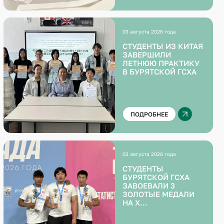
03 августа 2026 года
СТУДЕНТЫ ИЗ КИТАЯ
ЗАВЕРШИЛИ
ЛЕТНЮЮ ПРАКТИКУ
В БУРЯТСКОЙ ГСХА
ПОДРОБНЕЕ
03 августа 2026 года
СТУДЕНТЫ
БУРЯТСКОЙ ГСХА
ЗАВОЕВАЛИ 3
ЗОЛОТЫЕ МЕДАЛИ
НА X
ВСЕРОССИЙСКОЙ
ЛЕТНЕЙ