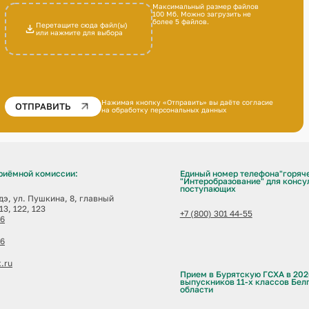
Максимальный размер файлов
100 Мб. Можно загрузить не
более 5 файлов.
Перетащите сюда файл(ы)
или нажмите для выбора
Нажимая кнопку «Отправить» вы даёте
согласие
ОТПРАВИТЬ
на обработку персональных данных
риёмной комиссии:
Единый номер телефона"горяч
"Интеробразование" для консу
поступающих
Удэ, ул. Пушкина, 8, главный
13, 122, 123
+7 (800) 301 44-55
06
06
.ru
Прием в Бурятскую ГСХА в 202
выпускников 11-х классов Бел
области