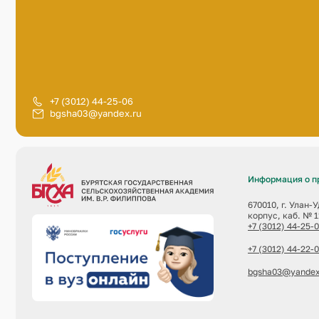
+7 (3012) 44-25-06
bgsha03@yandex.ru
Информация о п
670010, г. Улан-
корпус, каб. № 1
+7 (3012) 44-25-
+7 (3012) 44-22-
bgsha03@yandex