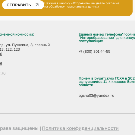
Нажимая кнопку «Отправить» вы даёте
согласие
ОТПРАВИТЬ
на обработку персональных данных
риёмной комиссии:
Единый номер телефона"горяч
"Интеробразование" для консу
поступающих
Удэ, ул. Пушкина, 8, главный
13, 122, 123
+7 (800) 301 44-55
06
06
.ru
Прием в Бурятскую ГСХА в 202
выпускников 11-х классов Бел
области
bgsha03@yandex.ru
 права защищены
Политика конфиденциальности