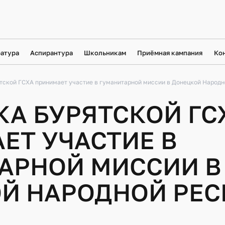
атура
Аспирантура
Школьникам
Приёмная кампания
Ко
тской ГСХА принимает участие в гуманитарной миссии в Донецкой Народ
КА БУРЯТСКОЙ ГС
ЕТ УЧАСТИЕ В
АРНОЙ МИССИИ В
Й НАРОДНОЙ РЕС