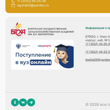
+7 (3012) 44-25-06
bgsha03@yandex.ru
Информация о п
670010, г. Улан-
корпус, каб. № 1
+7 (3012) 44-25-
+7 (3012) 44-22-
bgsha03@yandex
© 2026 все