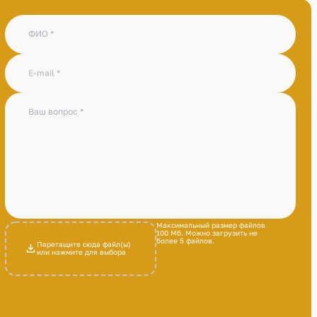
ФИО
E-mail
Ваш вопрос
Максимальный размер файлов
100 Мб. Можно загрузить не
более 5 файлов.
Перетащите сюда файл(ы)
или нажмите для выбора