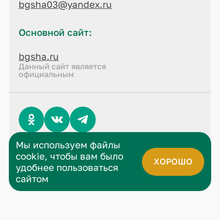
bgsha03@yandex.ru
Основной сайт:
bgsha.ru
Данный сайт является
официальным
Мы используем файлы
© 2026 все права защищены
cookie, чтобы вам было
Политика конфиденциальности
ХОРОШО
удобнее пользоваться
сайтом