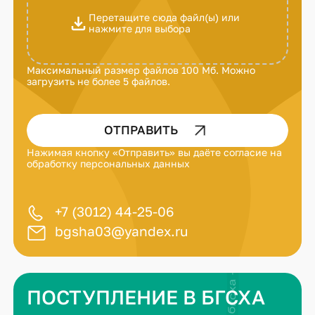
Перетащите сюда файл(ы) или
нажмите для выбора
Максимальный размер файлов 100 Мб. Можно
загрузить не более 5 файлов.
ОТПРАВИТЬ
Нажимая кнопку «Отправить» вы даёте
согласие на
обработку персональных данных
+7 (3012) 44-25-06
bgsha03@yandex.ru
ПОСТУПЛЕНИЕ В БГСХА