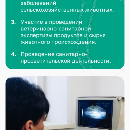
Будущая карьера — Будущая карьера — Будущая карьера — Будущая карьера — Будущ
заболеваний
сельскохозяйственных животных.
Участие в проведении
ветеринарно-санитарной
экспертизы продуктов и сырья
животного происхождения.
Проведение санитарно-
просветительской деятельности.