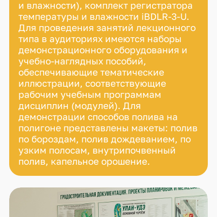
и влажности), комплект регистратора
температуры и влажности iBDLR-3-U.
Для проведения занятий лекционного
типа в аудиториях имеются наборы
демонстрационного оборудования и
учебно-наглядных пособий,
обеспечивающие тематические
иллюстрации, соответствующие
рабочим учебным программам
дисциплин (модулей). Для
демонстрации способов полива на
полигоне представлены макеты: полив
по бороздам, полив дождеванием, по
узким полосам, внутрипочвенный
полив, капельное орошение.