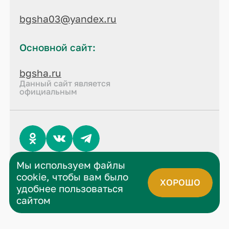
bgsha03@yandex.ru
Основной сайт:
bgsha.ru
Данный сайт является
официальным
Мы используем файлы
© 2026 все права защищены
cookie, чтобы вам было
Политика конфиденциальности
ХОРОШО
удобнее пользоваться
сайтом