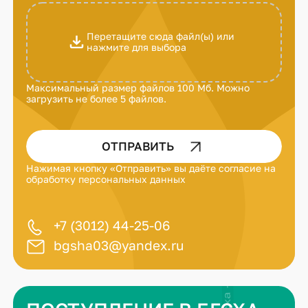
Перетащите сюда файл(ы) или
нажмите для выбора
Максимальный размер файлов 100 Мб. Можно
загрузить не более 5 файлов.
ОТПРАВИТЬ
Нажимая кнопку «Отправить» вы даёте
согласие на
обработку персональных данных
+7 (3012) 44-25-06
bgsha03@yandex.ru