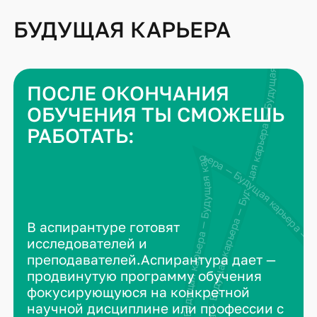
БУДУЩАЯ КАРЬЕРА
Будущая карьера — Будущая карьера — Будущая карьера — Будущая карьера —
ПОСЛЕ ОКОНЧАНИЯ
ОБУЧЕНИЯ ТЫ СМОЖЕШЬ
РАБОТАТЬ:
Будущая карьера — Будущая карьера — Будущая карьера — Будущая карьера — Буду
В аспирантуре готовят
исследователей и
преподавателей.Аспирантура дает —
продвинутую программу обучения
фокусирующуюся на конкретной
научной дисциплине или профессии с