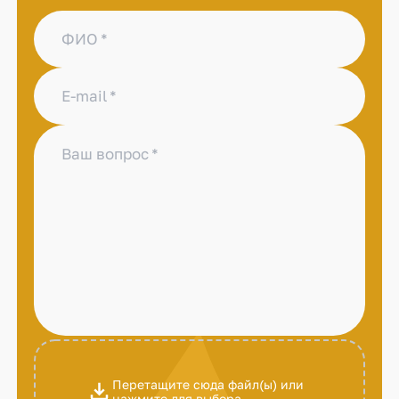
ФИО
E-mail
Ваш вопрос
Перетащите сюда файл(ы) или
нажмите для выбора