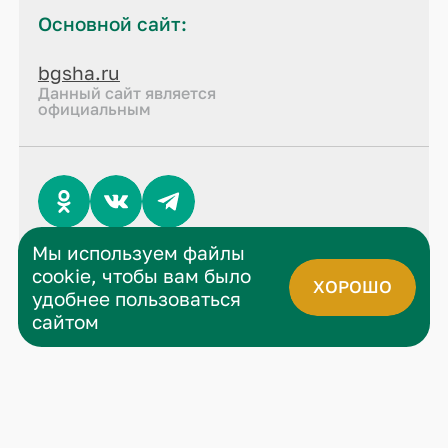
Основной сайт:
bgsha.ru
Данный сайт является
официальным
Мы используем файлы
© 2026 все права защищены
cookie, чтобы вам было
Политика конфиденциальности
ХОРОШО
удобнее пользоваться
сайтом