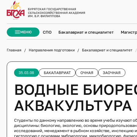
ЗАКРЫТЬ
СПО
Бакалавриат и специалитет
Магистр
МЕНЮ
Главная
Направления подготовки
Бакалавриат и специалитет
ОБ 
35.03.08
БАКАЛАВРИАТ
ОЧНАЯ
ЗАОЧНАЯ
ИСТОРИ
ВОДНЫЕ БИОРЕ
ПОЧЕМУ 
АКВАКУЛЬТУРА
РУКОВО
ФАКУЛЬТ
ЛАБОРА
Студенты по данному направлению во время учебы изучают 
дисциплины: биологию, экологию, основы природопользован
исследований, менеджмент в рыбном хозяйстве, инспекцию и
АГРОТЕ
гистологию с основами эмбриологии, микробиологию, физиол