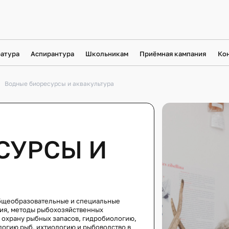
атура
Аспирантура
Школьникам
Приёмная кампания
Ко
Водные биоресурсы и аквакультура
АКАДЕМИИ
Я АКАДЕМИИ
АВТОШКОЛА БГСХА
СУРСЫ И
БГСХА?
НАУЧНАЯ БИБЛИОТ
ДСТВО АКАДЕМИИ
КАМПУС
ЕТЫ И ИНСТИТУТЫ, КАФЕДРЫ,
ОБЩЕЖИТИЯ
ТОРИИ
общеобразовательные и специальные
ия, методы рыбохозяйственных
ВИДЕОЛЕНТА
 охрану рыбных запасов, гидробиологию,
ХНИЧЕСКИЙ КОЛЛЕДЖ
огию рыб, ихтиологию и рыбоводство в