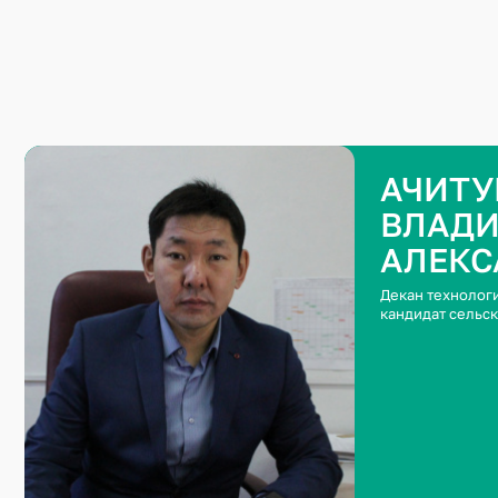
АЧИТУ
ВЛАД
АЛЕКС
Декан технологи
кандидат сельс