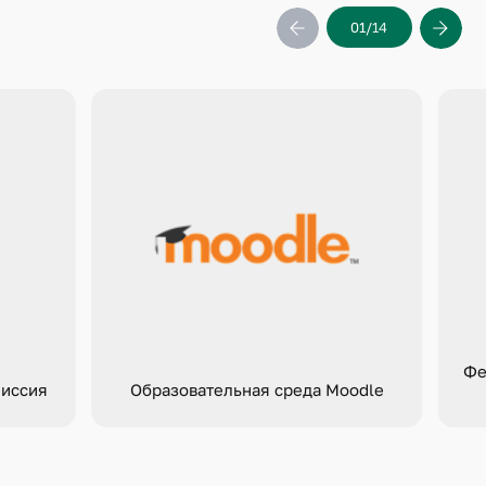
01
14
Фе
миссия
Образовательная среда Moodle