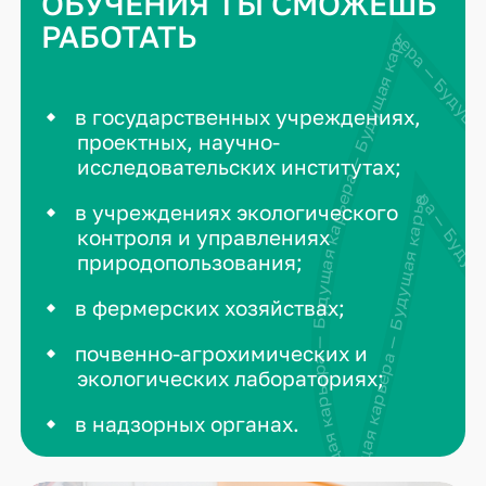
ОБУЧЕНИЯ ТЫ СМОЖЕШЬ
РАБОТАТЬ
Будущая карьера — Будущая карьера — Будущая карьера — Будуща
в государственных учреждениях,
проектных, научно-
исследовательских институтах;
Будущая карьера — Будущая карьера — Будущая
в учреждениях экологического
контроля и управлениях
природопользования;
в фермерских хозяйствах;
почвенно-агрохимических и
экологических лабораториях;
в надзорных органах.