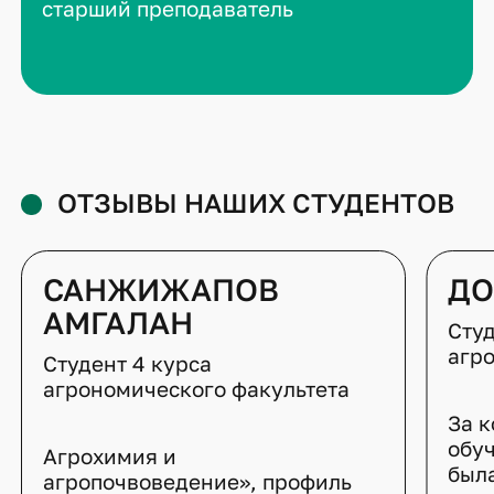
старший преподаватель
ОТЗЫВЫ НАШИХ СТУДЕНТОВ
САНЖИЖАПОВ
ДО
АМГАЛАН
Студ
агр
Студент 4 курса
агрономического факультета
За к
обу
Агрохимия и
был
агропочвоведение», профиль