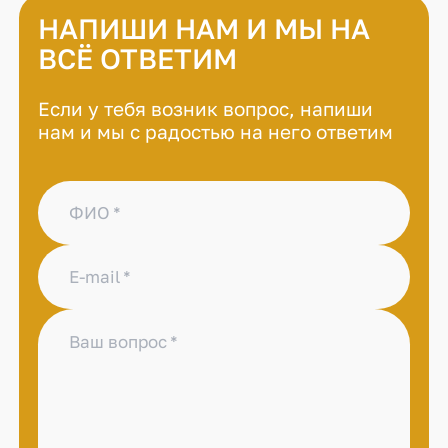
соревнованиях по настольному
НАПИШИ НАМ И МЫ НА
теннису и футболу. Думаю, что
студенческая жизнь очень
ВСЁ ОТВЕТИМ
насыщенная, интересная и есть
возможности для получения
Если у тебя возник вопрос, напиши
дополнительных рабочих
нам и мы с радостью на него ответим
профессий
ФИО
E-mail
Ваш вопрос