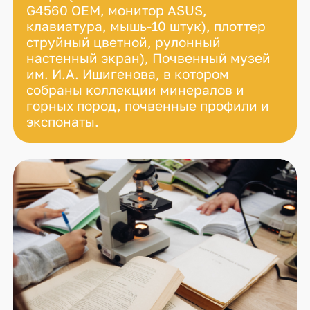
G4560 OEM, монитор ASUS,
клавиатура, мышь-10 штук), плоттер
струйный цветной, рулонный
настенный экран), Почвенный музей
им. И.А. Ишигенова, в котором
собраны коллекции минералов и
горных пород, почвенные профили и
экспонаты.