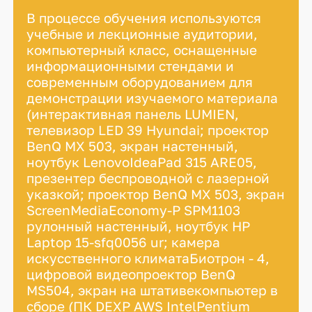
В процессе обучения используются
учебные и лекционные аудитории,
компьютерный класс, оснащенные
информационными стендами и
современным оборудованием для
демонстрации изучаемого материала
(интерактивная панель LUMIEN,
телевизор LED 39 Hyundai; проектор
BenQ MX 503, экран настенный,
ноутбук LenovoIdeaPad 315 ARE05,
презентер беспроводной с лазерной
указкой; проектор BenQ MX 503, экран
ScreenMediaEconomy-P SPM1103
рулонный настенный, ноутбук HP
Laptop 15-sfq0056 ur; камера
искусственного климатаБиотрон - 4,
цифровой видеопроектор BenQ
MS504, экран на штативекомпьютер в
сборе (ПК DEXP AWS IntelPentium